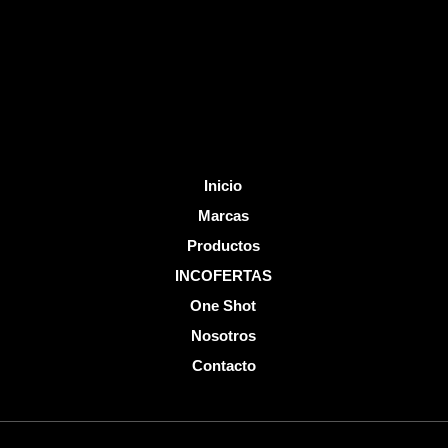
o
e
k
-
f
Inicio
Marcas
Productos
INCOFERTAS
One Shot
Nosotros
Contacto