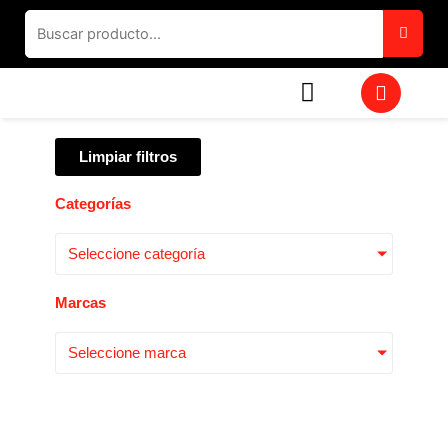
Ir
al
contenido
W
h
a
t
Limpiar filtros
s
a
p
Categorías
p
Seleccione categoría
Marcas
Seleccione marca