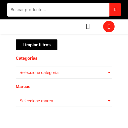
Ir
al
contenido
W
h
a
t
Limpiar filtros
s
a
p
Categorías
p
Seleccione categoría
Marcas
Seleccione marca