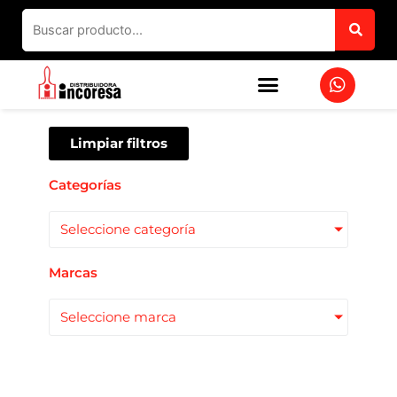
Ir
al
contenido
W
h
a
t
s
Limpiar filtros
a
p
Categorías
p
Seleccione categoría
Marcas
Seleccione marca