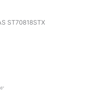
AS ST70818STX
6″