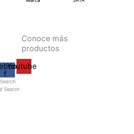
Conoce más
productos
ebook-
Youtube
f
Search
Search