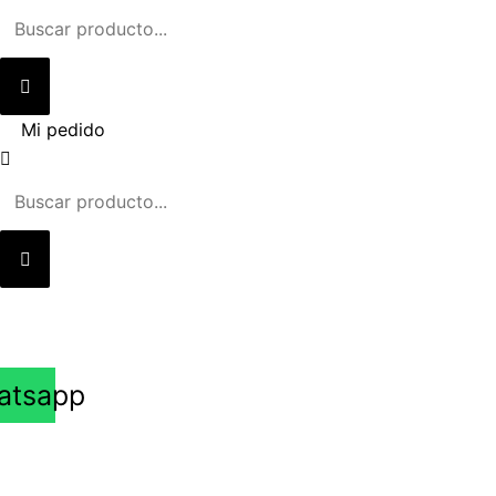
Ir
al
contenido
Mi pedido
atsapp