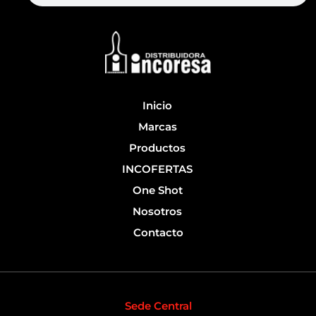
b
u
o
b
o
e
k
-
f
Inicio
Marcas
Productos
INCOFERTAS
One Shot
Nosotros
Contacto
Sede Central