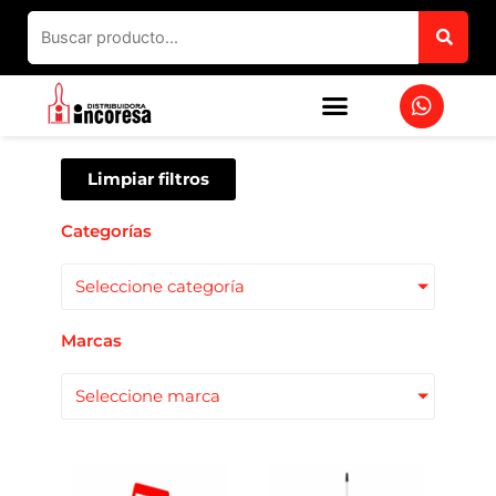
Ir
al
contenido
W
h
a
t
s
Limpiar filtros
a
p
Categorías
p
Seleccione categoría
Marcas
Seleccione marca