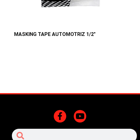
MASKING TAPE AUTOMOTRIZ 1/2″
M
F
Y
a
o
c
u
Search
Search
e
t