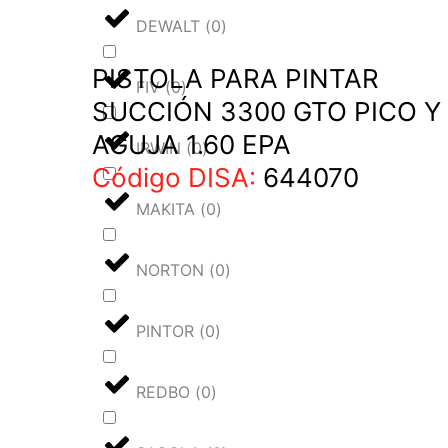
DEWALT
(
0
)
PISTOLA PARA PINTAR
FIV
(
0
)
SUCCIÓN 3300 GTO PICO Y
AGUJA 1.60 EPA
IRWIN
(
0
)
Código DISA:
644070
MAKITA
(
0
)
NORTON
(
0
)
PINTOR
(
0
)
REDBO
(
0
)