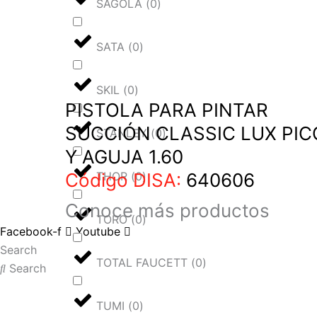
SAGOLA
(
0
)
SATA
(
0
)
SKIL
(
0
)
PISTOLA PARA PINTAR
SUCCIÓN CLASSIC LUX PIC
STANLEY
(
0
)
Y AGUJA 1.60
THOR
(
0
)
Código DISA:
640606
Conoce más
productos
TORO
(
0
)
Facebook-f
Youtube
Search
TOTAL FAUCETT
(
0
)
Search
TUMI
(
0
)