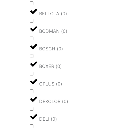
BELLOTA
(
0
)
BODMAN
(
0
)
BOSCH
(
0
)
BOXER
(
0
)
CPLUS
(
0
)
DEKOLOR
(
0
)
DELI
(
0
)