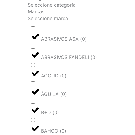
Seleccione categoría
Marcas
Seleccione marca
ABRASIVOS ASA
(
0
)
ABRASIVOS FANDELI
(
0
)
ACCUD
(
0
)
ÁGUILA
(
0
)
B+D
(
0
)
BAHCO
(
0
)