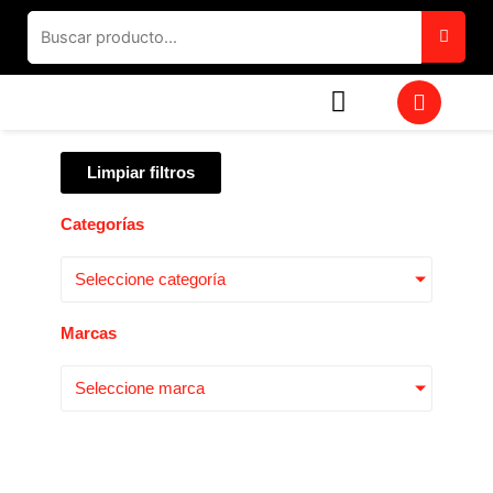
Ir
al
contenido
W
h
a
t
Limpiar filtros
s
a
p
Categorías
p
Seleccione categoría
Marcas
Seleccione marca