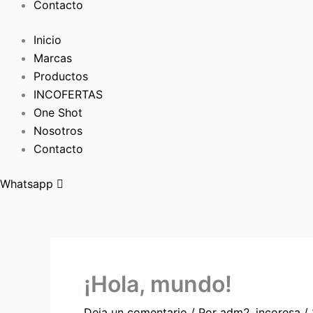
Contacto
Inicio
Marcas
Productos
INCOFERTAS
One Shot
Nosotros
Contacto
Whatsapp
¡Hola, mundo!
Deja un comentario
/ Por
adm2_incoresa
/