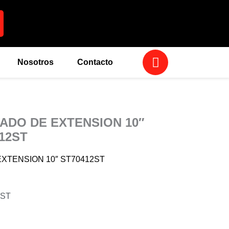
W
Nosotros
Contacto
h
a
t
s
a
ADO DE EXTENSION 10″
p
12ST
p
EXTENSION 10″ ST70412ST
2ST