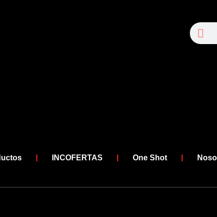
Se
Search
ductos
INCOFERTAS
One Shot
Noso