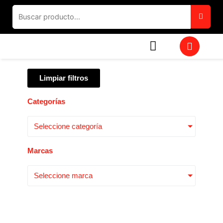
Ir
al
contenido
W
h
a
t
Limpiar filtros
s
a
p
Categorías
p
Seleccione categoría
Marcas
Seleccione marca