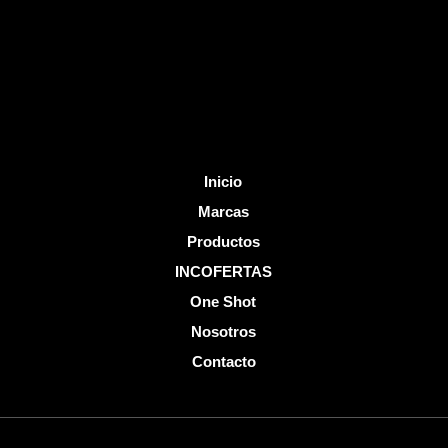
o
e
k
-
f
Inicio
Marcas
Productos
INCOFERTAS
One Shot
Nosotros
Contacto