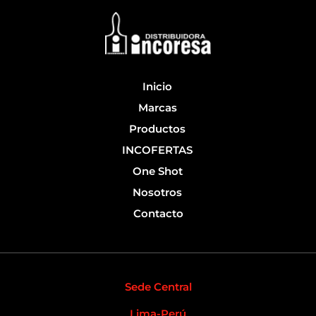
o
b
o
e
k
-
f
Inicio
Marcas
Productos
INCOFERTAS
One Shot
Nosotros
Contacto
Sede Central
Lima-Perú