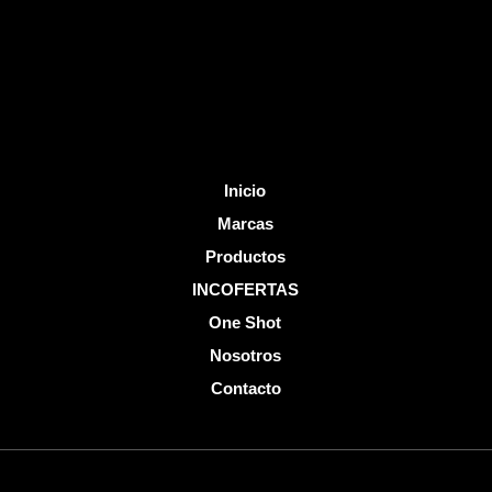
o
e
k
-
f
Inicio
Marcas
Productos
INCOFERTAS
One Shot
Nosotros
Contacto