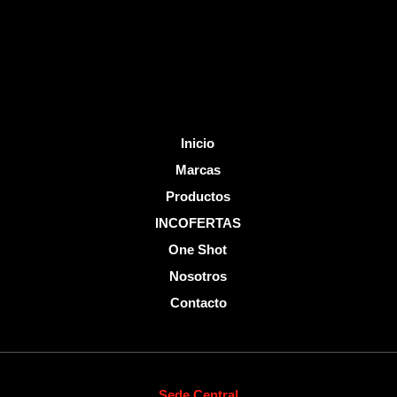
k
-
f
Inicio
Marcas
Productos
INCOFERTAS
One Shot
Nosotros
Contacto
Sede Central