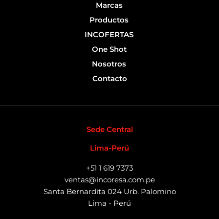
f
Marcas
Productos
INCOFERTAS
One Shot
Nosotros
Contacto
Sede Central
Lima-Perú
+51 1 619 7373
ventas@incoresa.com.pe
Santa Bernardita 024 Urb. Palomino
Lima - Perú