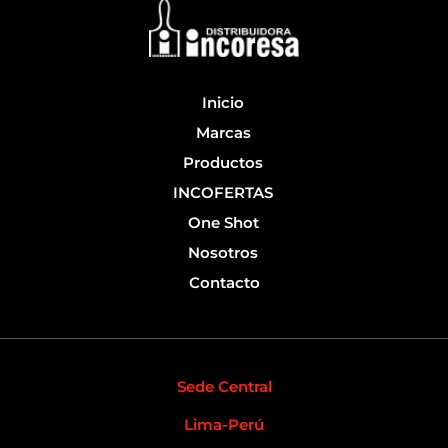
o
e
k
-
f
Inicio
Marcas
Productos
INCOFERTAS
One Shot
Nosotros
Contacto
Sede Central
Lima-Perú