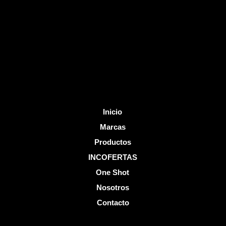
o
b
o
e
k
-
f
Inicio
Marcas
Productos
INCOFERTAS
One Shot
Nosotros
Contacto