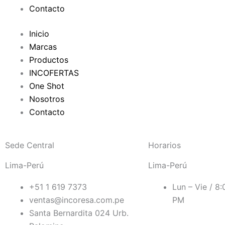
-
Contacto
f
Inicio
Marcas
Productos
INCOFERTAS
One Shot
Nosotros
Contacto
Sede Central
Horarios
Lima-Perú
Lima-Perú
+51 1 619 7373
Lun – Vie / 8
ventas@incoresa.com.pe
PM
Santa Bernardita 024 Urb.