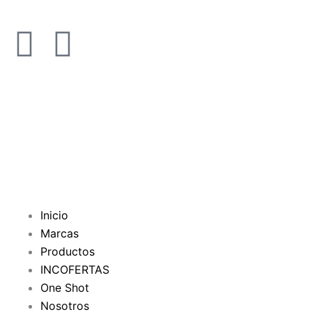
F
Y
a
o
c
u
e
t
b
u
o
b
Inicio
Marcas
o
e
Productos
INCOFERTAS
k
One Shot
Nosotros