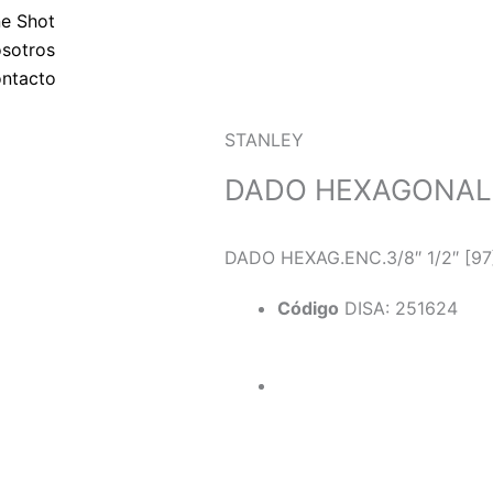
p
e Shot
sotros
p
ntacto
STANLEY
DADO HEXAGONAL 3
DADO HEXAG.ENC.3/8″ 1/2″ [97
Código
DISA: 251624