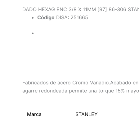
DADO HEXAG ENC 3/8 X 11MM [97] 86-306 STA
Código
DISA: 251665
Descripción
Información adicional
Fabricados de acero Cromo Vanadio.Acabado en cr
agarre redondeada permite una torque 15% mayor 
Marca
STANLEY