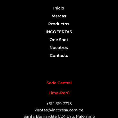
k
-
Inicio
f
Marcas
Productos
INCOFERTAS
One Shot
Nosotros
Contacto
Sede Central
Lima-Perú
+51 1 619 7373
ventas@incoresa.com.pe
Santa Bernardita 024 Urb. Palomino