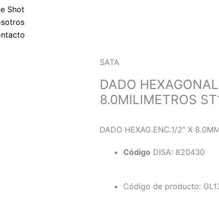
p
e Shot
sotros
p
ntacto
SATA
DADO HEXAGONAL 
8.0MILIMETROS S
DADO HEXAG.ENC.1/2″ X 8.0M
Código
DISA: 820430
Código de producto: GL