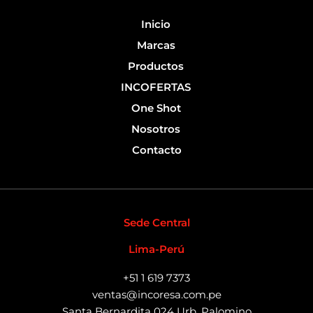
f
Inicio
Marcas
Productos
INCOFERTAS
One Shot
Nosotros
Contacto
Sede Central
Lima-Perú
+51 1 619 7373
ventas@incoresa.com.pe
Santa Bernardita 024 Urb. Palomino