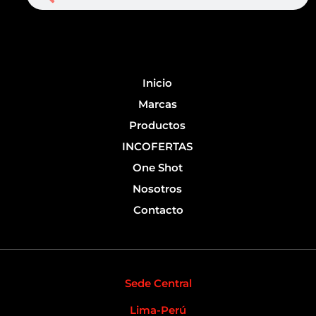
b
u
o
b
o
e
k
-
Inicio
f
Marcas
Productos
INCOFERTAS
One Shot
Nosotros
Contacto
Sede Central
Lima-Perú