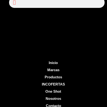
e
t
b
u
o
b
o
e
k
-
f
Inicio
Marcas
Productos
INCOFERTAS
One Shot
Nosotros
Contacto