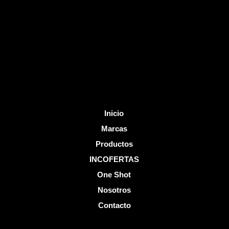
o
b
o
e
k
-
f
Inicio
Marcas
Productos
INCOFERTAS
One Shot
Nosotros
Contacto