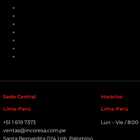
Inicio
Marcas
Productos
INCOFERTAS
One Shot
Nosotros
Contacto
Sede Central
Horarios
Lima-Perú
Lima-Perú
+51 1 619 7373
Lun – Vie / 8:0
ventas@incoresa.com.pe
Santa Bernardita 024 Urb. Palomino