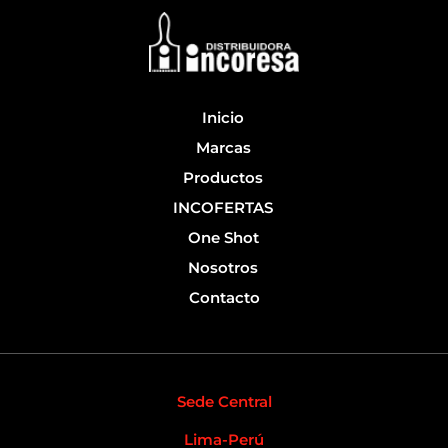
o
b
o
e
k
-
f
Inicio
Marcas
Productos
INCOFERTAS
One Shot
Nosotros
Contacto
Sede Central
Lima-Perú