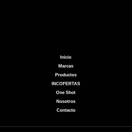
o
e
k
-
f
Inicio
Marcas
Productos
INCOFERTAS
One Shot
Nosotros
Contacto