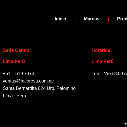
b
u
o
b
o
e
Inicio
Marcas
Pro
k
-
f
Sede Central
Horarios
Lima-Perú
Lima-Perú
+51 1 619 7373
Lun – Vie / 8:00 
ventas@incoresa.com.pe
Santa Bernardita 024 Urb. Palomino
Lima - Perú
T