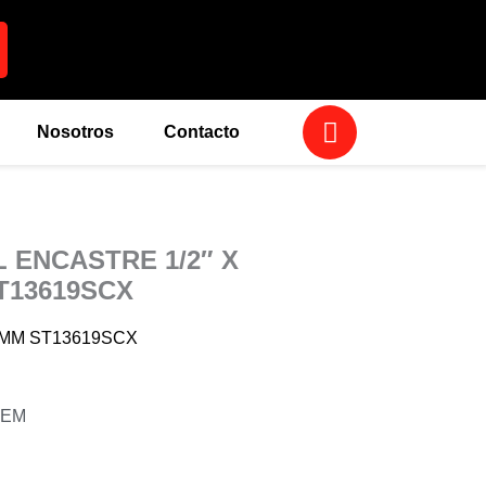
W
Nosotros
Contacto
h
a
t
s
a
 ENCASTRE 1/2″ X
p
T13619SCX
p
.0MM ST13619SCX
9EM