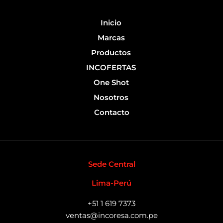
-
f
Inicio
Marcas
Productos
INCOFERTAS
One Shot
Nosotros
Contacto
Sede Central
Lima-Perú
+51 1 619 7373
ventas@incoresa.com.pe