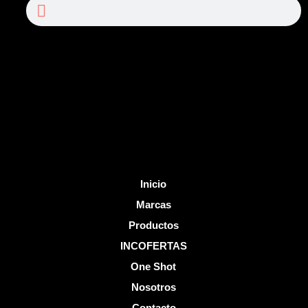
Search
Search
e
t
b
u
o
b
o
e
k
-
f
Inicio
Marcas
Productos
INCOFERTAS
One Shot
Nosotros