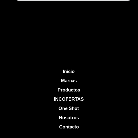
b
u
o
b
o
e
k
-
f
Inicio
Marcas
Productos
INCOFERTAS
One Shot
Nosotros
Contacto