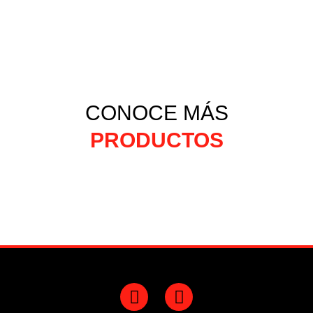
CONOCE MÁS
PRODUCTOS
F
Y
a
o