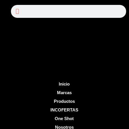
c
u
Search
Search
e
t
b
u
o
b
o
e
k
-
f
Inicio
Marcas
Productos
INCOFERTAS
One Shot
Nosotros