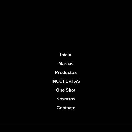
o
e
k
-
f
Inicio
Marcas
Productos
INCOFERTAS
One Shot
Nosotros
Contacto