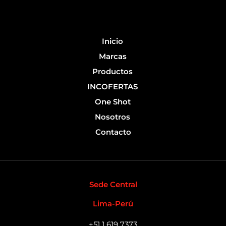
o
b
o
e
k
-
Inicio
f
Marcas
Productos
INCOFERTAS
One Shot
Nosotros
Contacto
Sede Central
Lima-Perú
+51 1 619 7373