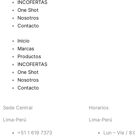
INCOFERTAS
k
One Shot
Nosotros
-
Contacto
f
Inicio
Marcas
Productos
INCOFERTAS
One Shot
Nosotros
Contacto
Sede Central
Horarios
Lima-Perú
Lima-Perú
+51 1 619 7373
Lun – Vie / 8