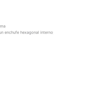
oma
n un enchufe hexagonal interno