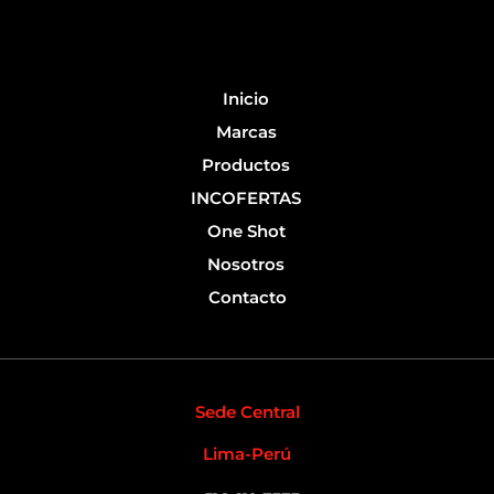
o
b
o
e
k
-
Inicio
f
Marcas
Productos
INCOFERTAS
One Shot
Nosotros
Contacto
Sede Central
Lima-Perú