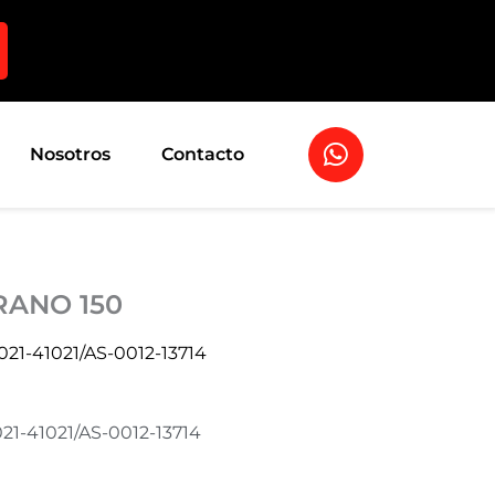
W
Nosotros
Contacto
h
a
t
s
a
RANO 150
p
p
21-41021/AS-0012-13714
21-41021/AS-0012-13714