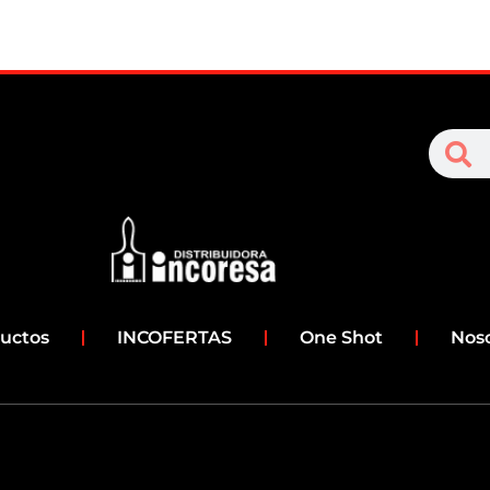
S
Search
uctos
INCOFERTAS
One Shot
Nos