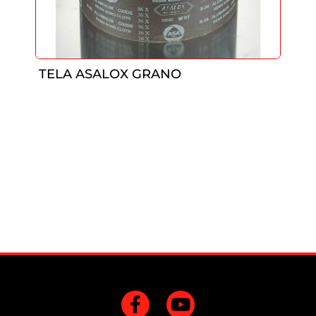
TELA ASALOX GRANO
F
Y
a
o