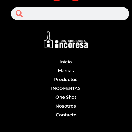
c
u
Search
Search
e
t
b
u
o
b
o
e
k
-
f
Inicio
Marcas
Productos
INCOFERTAS
One Shot
Nosotros
Contacto