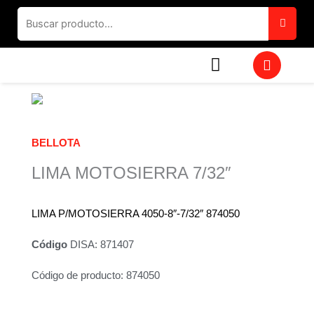
Ir
al
contenido
W
h
a
t
s
a
p
BELLOTA
p
LIMA MOTOSIERRA 7/32″
LIMA P/MOTOSIERRA 4050-8″-7/32″ 874050
Código
DISA: 871407
Código de producto: 874050