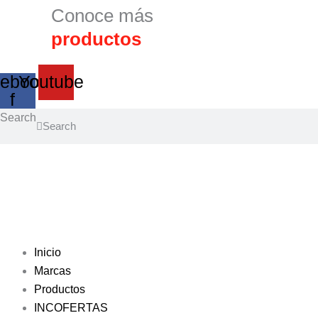
Conoce más
productos
ebook-
Youtube
f
Search
Search
Inicio
Marcas
Productos
INCOFERTAS