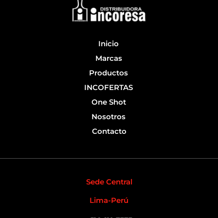
o
e
k
-
f
Inicio
Marcas
Productos
INCOFERTAS
One Shot
Nosotros
Contacto
Sede Central
Lima-Perú