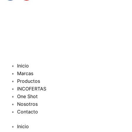
c
u
e
t
b
u
o
b
o
e
k
-
f
Inicio
Marcas
Productos
INCOFERTAS
One Shot
Nosotros
Contacto
Inicio