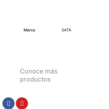
Información adicional
Marca
SATA
Conoce más
productos
F
Y
a
o