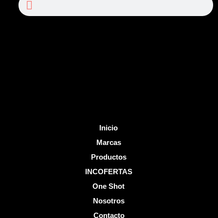
e
t
b
u
o
b
o
e
k
-
f
Inicio
Marcas
Productos
INCOFERTAS
One Shot
Nosotros
Contacto