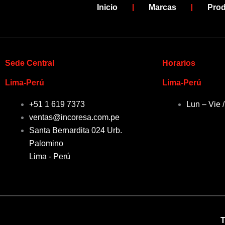
Inicio
Marcas
Pro
Sede Central
Horarios
Lima-Perú
Lima-Perú
+51 1 619 7373
Lun – Vie 
ventas@incoresa.com.pe
Santa Bernardita 024 Urb.
Palomino
Lima - Perú
T