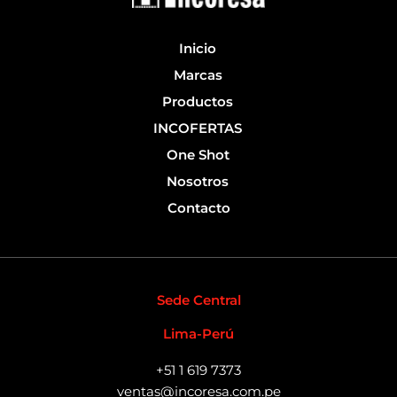
-
f
Inicio
Marcas
Productos
INCOFERTAS
One Shot
Nosotros
Contacto
Sede Central
Lima-Perú
+51 1 619 7373
ventas@incoresa.com.pe