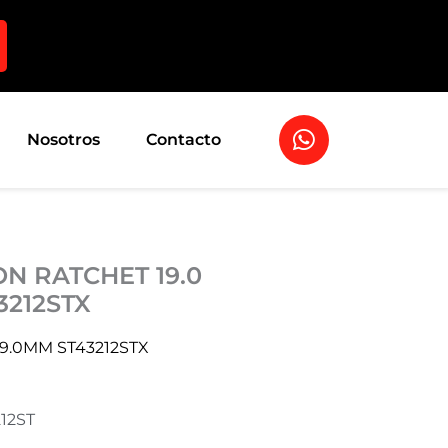
W
Nosotros
Contacto
h
a
t
s
a
ON RATCHET 19.0
p
p
3212STX
19.0MM ST43212STX
212ST