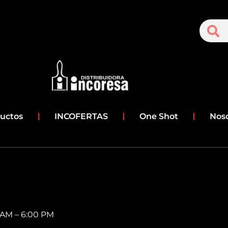
S
Search
uctos
INCOFERTAS
One Shot
Nos
0 AM – 6:00 PM