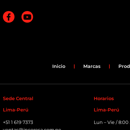
F
Y
a
o
c
u
e
t
b
u
o
b
o
e
k
Inicio
Marcas
Prod
-
f
Sede Central
Horarios
Lima-Perú
Lima-Perú
+51 1 619 7373
Lun – Vie / 8:0
ventas@incoresa.com.pe