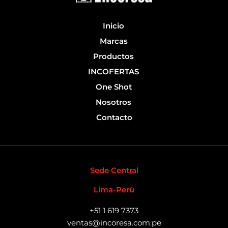
-
f
Inicio
Marcas
Productos
INCOFERTAS
One Shot
Nosotros
Contacto
Sede Central
Lima-Perú
+51 1 619 7373
ventas@incoresa.com.pe