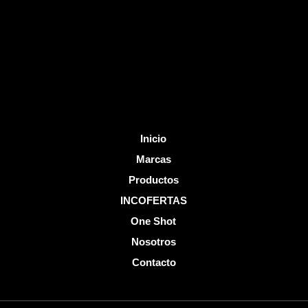
o
b
o
e
k
-
f
Inicio
Marcas
Productos
INCOFERTAS
One Shot
Nosotros
Contacto